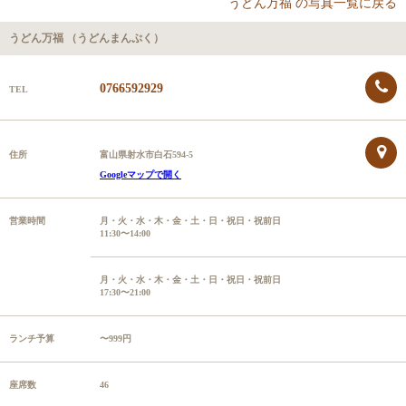
うどん万福 の写真一覧に戻る
うどん万福 （うどんまんぷく）
0766592929
TEL
住所
富山県射水市白石594-5
Googleマップで開く
営業時間
月・火・水・木・金・土・日・祝日・祝前日
11:30〜14:00
月・火・水・木・金・土・日・祝日・祝前日
17:30〜21:00
ランチ予算
〜999円
座席数
46