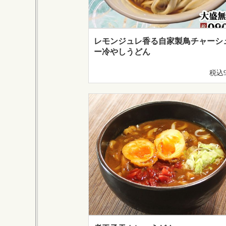
レモンジュレ香る自家製鳥チャーシ
ー冷やしうどん
税込9