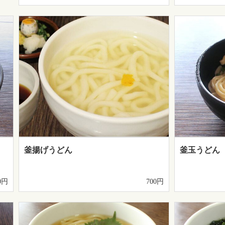
釜揚げうどん
釜玉うどん
0円
700円