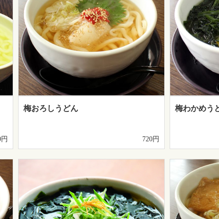
梅おろしうどん
梅わかめう
0円
720円