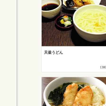
天釜うどん
138