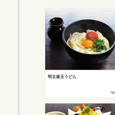
明太釜玉うどん
78