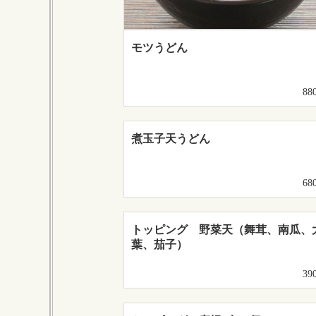
モツうどん
88
煮玉子天うどん
68
トッピング 野菜天（舞茸、南瓜、
葉、茄子）
39