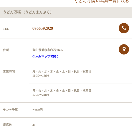
うどん万福 の写真一覧に戻る
うどん万福 （うどんまんぷく）
0766592929
TEL
住所
富山県射水市白石594-5
Googleマップで開く
営業時間
月・火・水・木・金・土・日・祝日・祝前日
11:30〜14:00
月・火・水・木・金・土・日・祝日・祝前日
17:30〜21:00
ランチ予算
〜999円
座席数
46