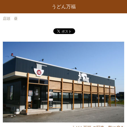
うどん万福
店頭 昼